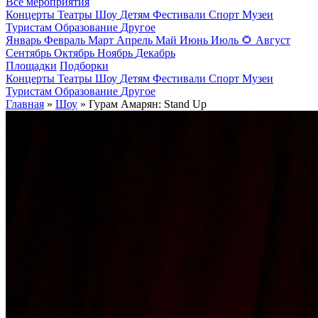
Все мероприятия
Концерты
Театры
Шоу
Детям
Фестивали
Спорт
Музеи
Туристам
Образование
Другое
Январь
Февраль
Март
Апрель
Май
Июнь
Июль
🌻
Август
Сентябрь
Октябрь
Ноябрь
Декабрь
Площадки
Подборки
Концерты
Театры
Шоу
Детям
Фестивали
Спорт
Музеи
Туристам
Образование
Другое
Главная
»
Шоу
» Гурам Амарян: Stand Up