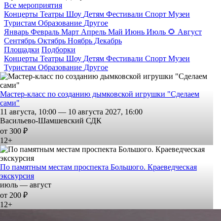
Все мероприятия
Концерты
Театры
Шоу
Детям
Фестивали
Спорт
Музеи
Туристам
Образование
Другое
Январь
Февраль
Март
Апрель
Май
Июнь
Июль
🌻
Август
Сентябрь
Октябрь
Ноябрь
Декабрь
Площадки
Подборки
Концерты
Театры
Шоу
Детям
Фестивали
Спорт
Музеи
Туристам
Образование
Другое
Мастер-класс по созданию дымковской игрушки "Сделаем
сами"
11 августа, 10:00 — 10 августа 2027, 16:00
Васильево-Шамшевский СДК
от 300 ₽
12+
По памятным местам проспекта Большого. Краеведческая
экскурсия
июль — август
от 200 ₽
12+