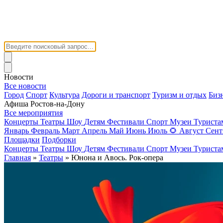
Новости
Все новости
Город
Спорт
Культура
Дороги и транспорт
Туризм и отдых
Биз
Афиша Ростов-на-Дону
Все мероприятия
Концерты
Театры
Шоу
Детям
Фестивали
Спорт
Музеи
Турист
Январь
Февраль
Март
Апрель
Май
Июнь
Июль
🌻
Август
Сент
Площадки
Подборки
Концерты
Театры
Шоу
Детям
Фестивали
Спорт
Музеи
Турист
Главная
»
Театры
» Юнона и Авось. Рок-опера