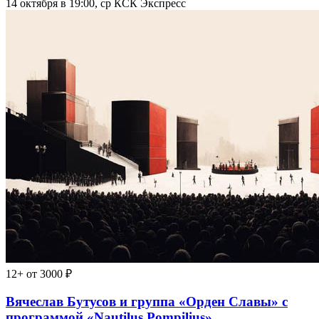
14 октября в 19:00, ср
КСК Экспресс
12+
от 3000 ₽
Вячеслав Бутусов и группа «Орден Славы» с
программой «Nautilus Pompilius».