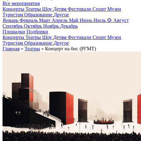
Все мероприятия
Концерты
Театры
Шоу
Детям
Фестивали
Спорт
Музеи
Туристам
Образование
Другое
Январь
Февраль
Март
Апрель
Май
Июнь
Июль
🌻
Август
Сентябрь
Октябрь
Ноябрь
Декабрь
Площадки
Подборки
Концерты
Театры
Шоу
Детям
Фестивали
Спорт
Музеи
Туристам
Образование
Другое
Главная
»
Театры
» Концерт на бис (РГМТ)