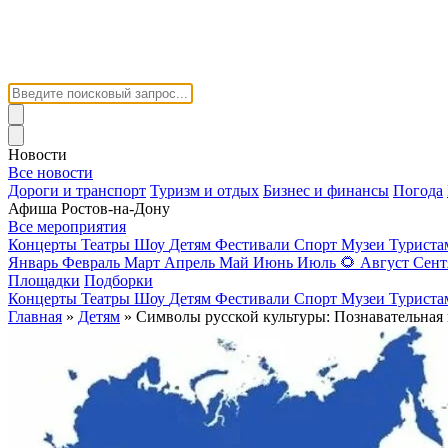
Новости
Все новости
Дороги и транспорт
Туризм и отдых
Бизнес и финансы
Погода
Афиша Ростов-на-Дону
Все мероприятия
Концерты
Театры
Шоу
Детям
Фестивали
Спорт
Музеи
Турист
Январь
Февраль
Март
Апрель
Май
Июнь
Июль
🌻
Август
Сент
Площадки
Подборки
Концерты
Театры
Шоу
Детям
Фестивали
Спорт
Музеи
Турист
Главная
»
Детям
» Символы русской культуры: Познавательная 