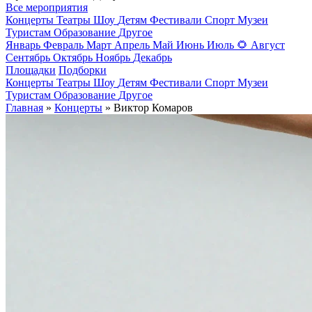
Все мероприятия
Концерты
Театры
Шоу
Детям
Фестивали
Спорт
Музеи
Туристам
Образование
Другое
Январь
Февраль
Март
Апрель
Май
Июнь
Июль
🌻
Август
Сентябрь
Октябрь
Ноябрь
Декабрь
Площадки
Подборки
Концерты
Театры
Шоу
Детям
Фестивали
Спорт
Музеи
Туристам
Образование
Другое
Главная
»
Концерты
» Виктор Комаров