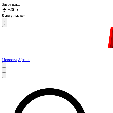
Загрузка...
🌧️
+26
°
▾
9 августа, вск
Новости
Афиша