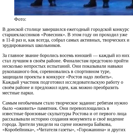
Фото:
В донской столице завершился ежегодный городской конкурс
старшеклассников «Ровесник». В этом году он проходил уже
в 11-й раз и, как всегда, собрал самых активных, творческих и
эрудированных школьников.
За главное звание боролись восемь юношей — каждый из них
стал лучшим в своём районе. Финалистам предстояло пройти
несколько непростых испытаний. Они показывали навыки
рукопашного боя, соревновались в спортивном туре,
защищали проекты в конкурсе «Ростов надо любить».
Каждый участник подготовил исследовательскую работу о
своём районе и предложил идеи, как можно преобразить
местные парки.
Самым необычным стало творческое задание: ребятам нужно
было «оживить» памятник. Они перевоплощались в
известные бронзовые скульптуры Ростова и от первого лица
рассказывали историю создания монумента и своё видение
города. Зрители увидели на сцене инженера Байкова,
«Коробейника», «Читателя газеты», «Горожанина» и других