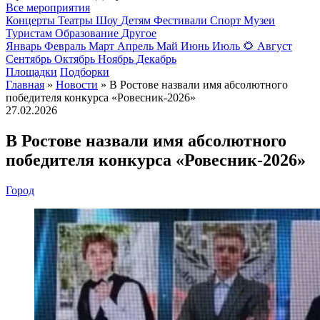
Все мероприятия
Концерты
Театры
Шоу
Детям
Фестивали
Спорт
Музеи
Туристам
Образование
Другое
Январь
Февраль
Март
Апрель
Май
Июнь
Июль
🌻
Август
Сентябрь
Октябрь
Ноябрь
Декабрь
Площадки
Подборки
Главная
»
Новости
» В Ростове назвали имя абсолютного
победителя конкурса «Ровесник-2026»
27.02.2026
В Ростове назвали имя абсолютного
победителя конкурса «Ровесник-2026»
Город