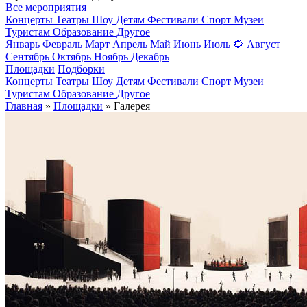
Все мероприятия
Концерты
Театры
Шоу
Детям
Фестивали
Спорт
Музеи
Туристам
Образование
Другое
Январь
Февраль
Март
Апрель
Май
Июнь
Июль
🌻
Август
Сентябрь
Октябрь
Ноябрь
Декабрь
Площадки
Подборки
Концерты
Театры
Шоу
Детям
Фестивали
Спорт
Музеи
Туристам
Образование
Другое
Главная
»
Площадки
» Галерея