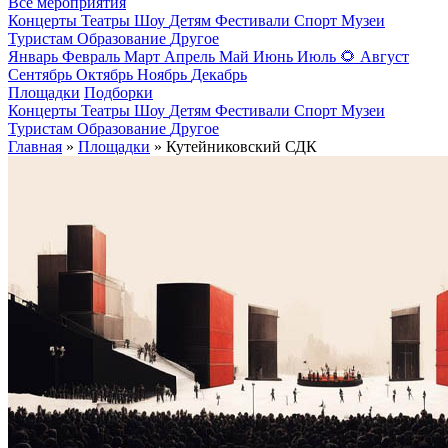
Все мероприятия
Концерты
Театры
Шоу
Детям
Фестивали
Спорт
Музеи
Туристам
Образование
Другое
Январь
Февраль
Март
Апрель
Май
Июнь
Июль
🌻
Август
Сентябрь
Октябрь
Ноябрь
Декабрь
Площадки
Подборки
Концерты
Театры
Шоу
Детям
Фестивали
Спорт
Музеи
Туристам
Образование
Другое
Главная
»
Площадки
» Кутейниковский СДК