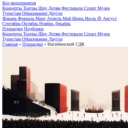
Все мероприятия
Концерты
Театры
Шоу
Детям
Фестивали
Спорт
Музеи
Туристам
Образование
Другое
Январь
Февраль
Март
Апрель
Май
Июнь
Июль
🌻
Август
Сентябрь
Октябрь
Ноябрь
Декабрь
Площадки
Подборки
Концерты
Театры
Шоу
Детям
Фестивали
Спорт
Музеи
Туристам
Образование
Другое
Главная
»
Площадки
» Нагибинский СДК