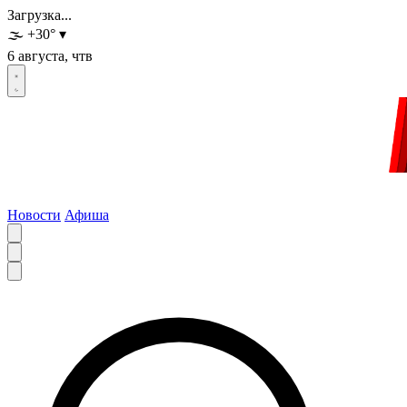
Загрузка...
🌫️
+30
°
▾
6 августа, чтв
Новости
Афиша