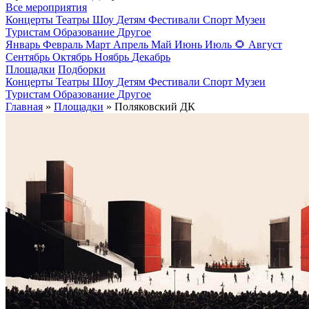
Все мероприятия
Концерты
Театры
Шоу
Детям
Фестивали
Спорт
Музеи
Туристам
Образование
Другое
Январь
Февраль
Март
Апрель
Май
Июнь
Июль
🌻
Август
Сентябрь
Октябрь
Ноябрь
Декабрь
Площадки
Подборки
Концерты
Театры
Шоу
Детям
Фестивали
Спорт
Музеи
Туристам
Образование
Другое
Главная
»
Площадки
» Поляковский ДК