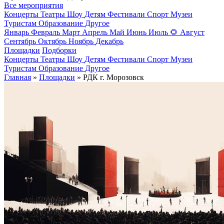
Все мероприятия
Концерты
Театры
Шоу
Детям
Фестивали
Спорт
Музеи
Туристам
Образование
Другое
Январь
Февраль
Март
Апрель
Май
Июнь
Июль
🌻
Август
Сентябрь
Октябрь
Ноябрь
Декабрь
Площадки
Подборки
Концерты
Театры
Шоу
Детям
Фестивали
Спорт
Музеи
Туристам
Образование
Другое
Главная
»
Площадки
» РДК г. Морозовск