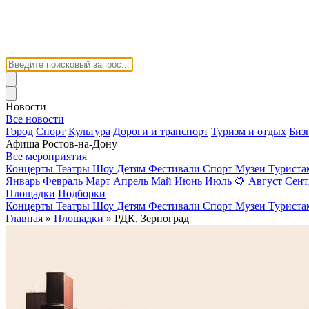
Новости
Все новости
Город
Спорт
Культура
Дороги и транспорт
Туризм и отдых
Биз
Афиша Ростов-на-Дону
Все мероприятия
Концерты
Театры
Шоу
Детям
Фестивали
Спорт
Музеи
Турист
Январь
Февраль
Март
Апрель
Май
Июнь
Июль
🌻
Август
Сент
Площадки
Подборки
Концерты
Театры
Шоу
Детям
Фестивали
Спорт
Музеи
Турист
Главная
»
Площадки
» РДК, Зерноград