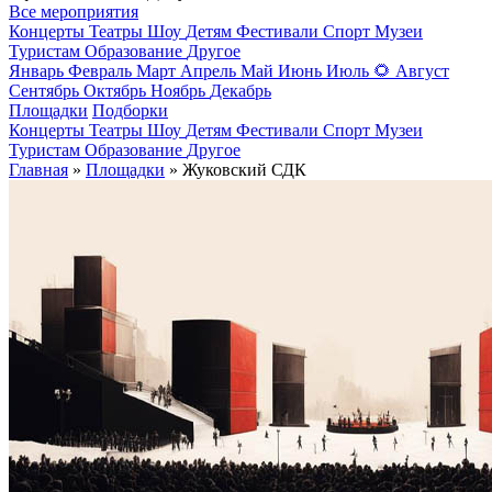
Все мероприятия
Концерты
Театры
Шоу
Детям
Фестивали
Спорт
Музеи
Туристам
Образование
Другое
Январь
Февраль
Март
Апрель
Май
Июнь
Июль
🌻
Август
Сентябрь
Октябрь
Ноябрь
Декабрь
Площадки
Подборки
Концерты
Театры
Шоу
Детям
Фестивали
Спорт
Музеи
Туристам
Образование
Другое
Главная
»
Площадки
» Жуковский СДК