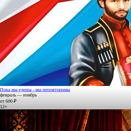
Пока мы едины - мы неповторимы
февраль — ноябрь
от 600 ₽
12+