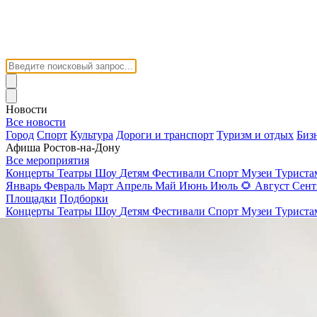
Новости
Все новости
Город
Спорт
Культура
Дороги и транспорт
Туризм и отдых
Биз
Афиша Ростов-на-Дону
Все мероприятия
Концерты
Театры
Шоу
Детям
Фестивали
Спорт
Музеи
Турист
Январь
Февраль
Март
Апрель
Май
Июнь
Июль
🌻
Август
Сент
Площадки
Подборки
Концерты
Театры
Шоу
Детям
Фестивали
Спорт
Музеи
Турист