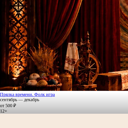
Прялка времени. Фолк игра
сентябрь — декабрь
от 500 ₽
12+