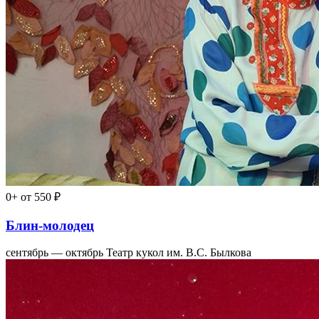
0+
от 550 ₽
Блин-молодец
сентябрь — октябрь
Театр кукол им. В.С. Былкова