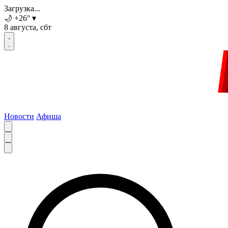
Загрузка...
🌙
+26
°
▾
8 августа, сбт
Новости
Афиша