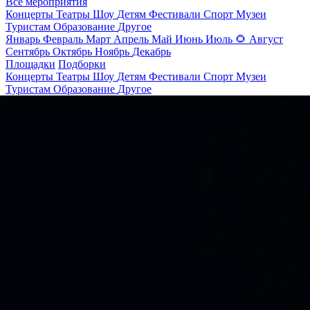
Все мероприятия
Концерты
Театры
Шоу
Детям
Фестивали
Спорт
Музеи
Туристам
Образование
Другое
Январь
Февраль
Март
Апрель
Май
Июнь
Июль
🌻
Август
Сентябрь
Октябрь
Ноябрь
Декабрь
Площадки
Подборки
Концерты
Театры
Шоу
Детям
Фестивали
Спорт
Музеи
Туристам
Образование
Другое