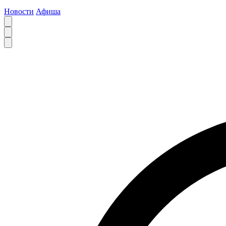
Новости
Афиша