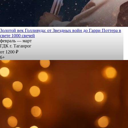
Золотой век Голливуда: от Звездных войн до Гарри Поттера в
свете 1000 свечей
февраль — март
ГДК г. Таганрог
от 1200 ₽
6+