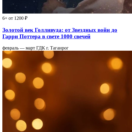
6+
от 1200 ₽
Золотой век Голливуда: от Звездных войн до
Гарри Поттера в свете 1000 свечей
февраль — март
ГДК г. Таганрог