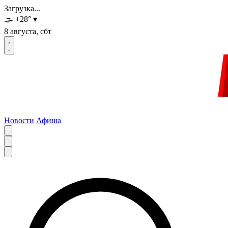
Загрузка...
🌫️
+28
°
▾
8 августа, сбт
Новости
Афиша