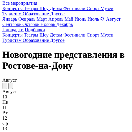
Все мероприятия
Концерты
Театры
Шоу
Детям
Фестивали
Спорт
Музеи
Туристам
Образование
Другое
Январь
Февраль
Март
Апрель
Май
Июнь
Июль
🌻
Август
Сентябрь
Октябрь
Ноябрь
Декабрь
Площадки
Подборки
Концерты
Театры
Шоу
Детям
Фестивали
Спорт
Музеи
Туристам
Образование
Другое
Новогодние представления в
Ростове-на-Дону
Август
Август
10
Пн
11
Вт
12
Ср
13