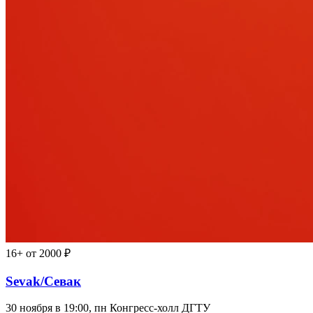
16+
от 2000 ₽
Sevak/Севак
30 ноября в 19:00, пн
Конгресс-холл ДГТУ