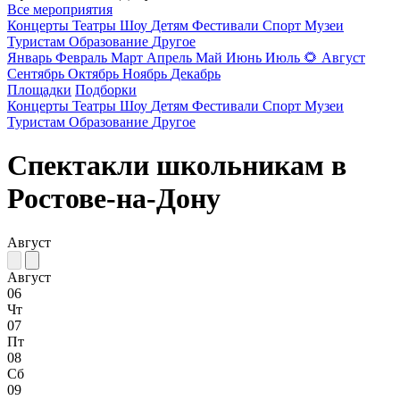
Все мероприятия
Концерты
Театры
Шоу
Детям
Фестивали
Спорт
Музеи
Туристам
Образование
Другое
Январь
Февраль
Март
Апрель
Май
Июнь
Июль
🌻
Август
Сентябрь
Октябрь
Ноябрь
Декабрь
Площадки
Подборки
Концерты
Театры
Шоу
Детям
Фестивали
Спорт
Музеи
Туристам
Образование
Другое
Спектакли школьникам в
Ростове-на-Дону
Август
Август
06
Чт
07
Пт
08
Сб
09