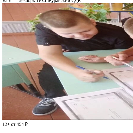
март — декабрь
Тихо-Журавский СДК
12+
от 454 ₽